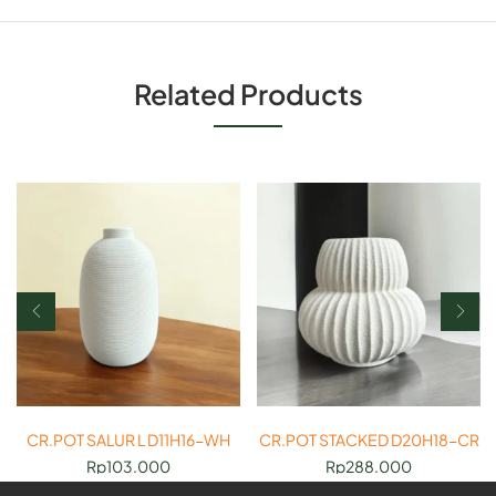
Related Products
CR.POT SALUR L D11H16-WH
CR.POT STACKED D20H18-CR
Rp
103.000
Rp
288.000