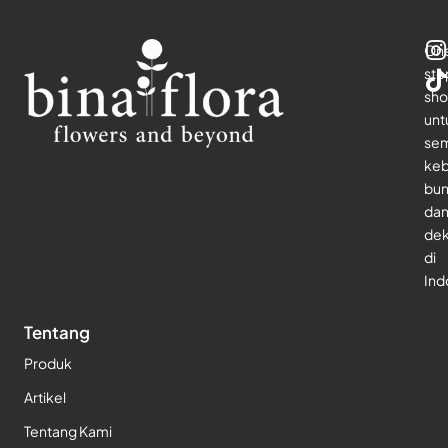
On
sto
sho
unt
se
keb
bu
da
dek
di
Ind
Tentang
Produk
Artikel
Tentang Kami