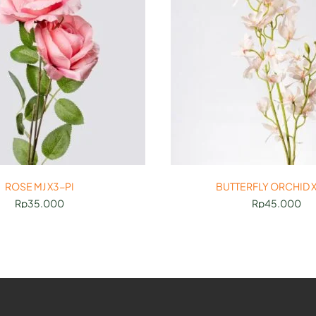
ROSE MJ X3-PI
BUTTERFLY ORCHID X
Rp
35.000
Rp
45.000