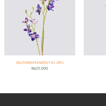
DELPHINIUM ENERGY X3-DPU
Rp
33.000