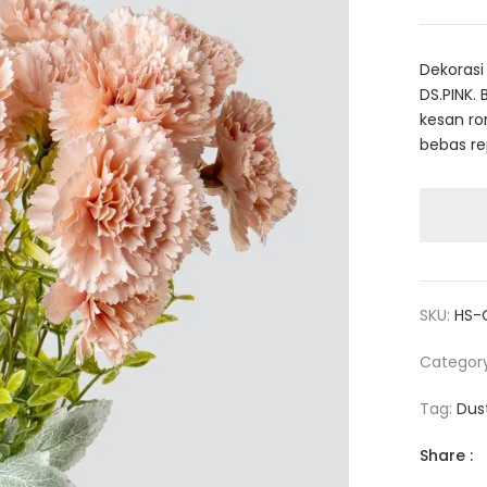
Dekoras
DS.PINK.
kesan ro
bebas re
SKU:
HS-
Categor
Tag:
Dus
Share :