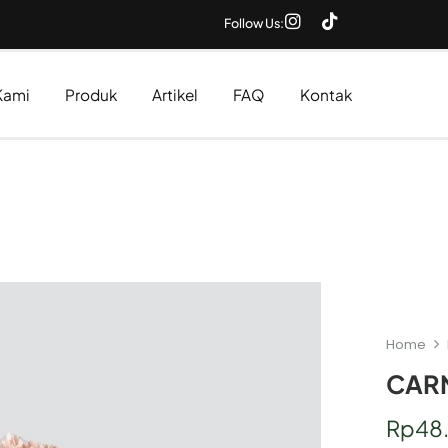
Follow Us:
Kami
Produk
Artikel
FAQ
Kontak
Home
CARN
Rp
48