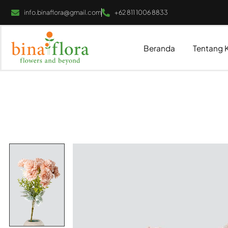
info.binaflora@gmail.com
+62 811 1006 8833
Beranda
Tentang 