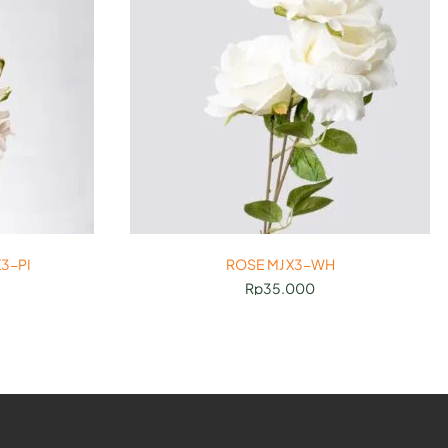
3-PI
ROSE MJ X3-WH
Rp
35.000