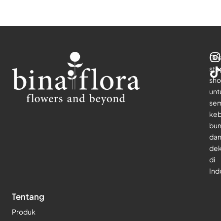
On
sto
sho
unt
se
keb
bu
da
dek
di
Ind
Tentang
Produk