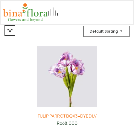
Default Sorting
TULIP PARROT BQX3-DYED LV
Rp
68.000