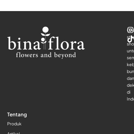
On
sto
sho
unt
se
keb
bu
da
dek
di
Ind
Tentang
Produk
Artikel