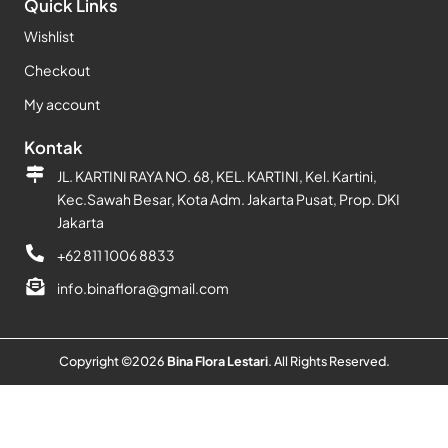
Quick Links
Wishlist
Checkout
My account
Kontak
JL. KARTINI RAYA NO. 68, KEL. KARTINI, Kel. Kartini,
Kec.Sawah Besar, Kota Adm. Jakarta Pusat, Prop. DKI
Jakarta
+62 811 1006 8833
info.binaflora@gmail.com
Copyright ©
2026
Bina Flora Lestari
. All Rights Reserved.