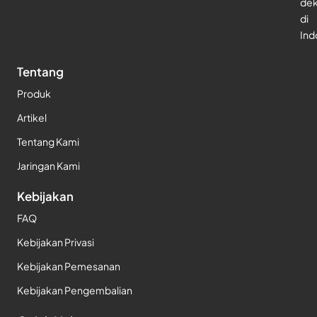
dek
di
Ind
Tentang
Produk
Artikel
Tentang Kami
Jaringan Kami
Kebijakan
FAQ
Kebijakan Privasi
Kebijakan Pemesanan
Kebijakan Pengembalian