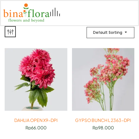
Default Sorting
DAHLIA OPEN X9-DPI
GYPSO BUNCH L 2363-DPI
Rp
66.000
Rp
98.000