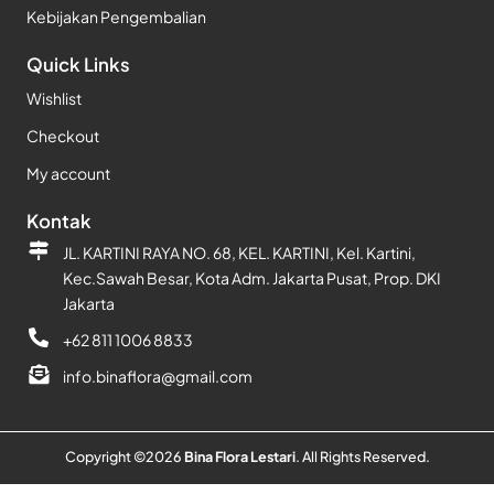
Kebijakan Pengembalian
Quick Links
Wishlist
Checkout
My account
Kontak
JL. KARTINI RAYA NO. 68, KEL. KARTINI, Kel. Kartini,
Kec.Sawah Besar, Kota Adm. Jakarta Pusat, Prop. DKI
Jakarta
+62 811 1006 8833
info.binaflora@gmail.com
Copyright ©
2026
Bina Flora Lestari
. All Rights Reserved.