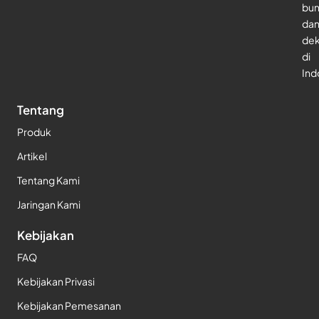
bu
da
dek
di
Ind
Tentang
Produk
Artikel
Tentang Kami
Jaringan Kami
Kebijakan
FAQ
Kebijakan Privasi
Kebijakan Pemesanan