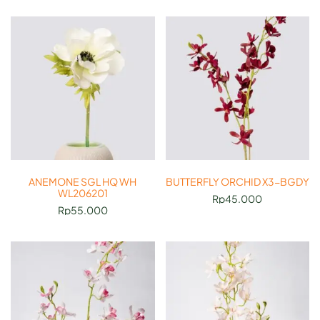
ANEMONE SGL HQ WH
BUTTERFLY ORCHID X3-BGDY
WL206201
Rp
45.000
Rp
55.000