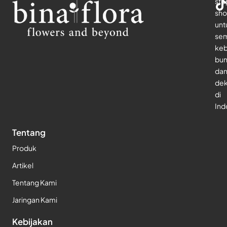
sto
sho
unt
se
keb
bu
da
dek
di
Ind
Tentang
Produk
Artikel
Tentang Kami
Jaringan Kami
Kebijakan