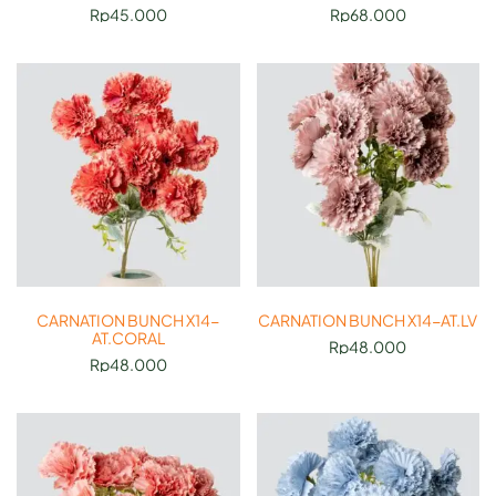
Rp
45.000
Rp
68.000
CARNATION BUNCH X14-
CARNATION BUNCH X14-AT.LV
AT.CORAL
Rp
48.000
Rp
48.000